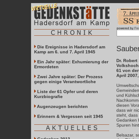
powered by
Fr
Die Ereignisse in Hadersdorf am
Sauber
Kamp am 6. und 7. April 1945
Dr. Robert 
Ein Jahr später: Exhumierung der
Volkshoch
Ermordeten
61 von der
April 2007
Zwei Jahre später: Der Prozess
gegen einige Verantwortliche
Umweltschu
Gemeinden.
Liste der 61 Opfer und deren
und Kühlsc
Kurzbiografie
Nachkommen
diesen Vora
Augenzeugen berichten
dass wir ni
steht, das
Erinnern & Vergessen seit 1945
Gedanken ha
Spuren hint
Belsazar, s