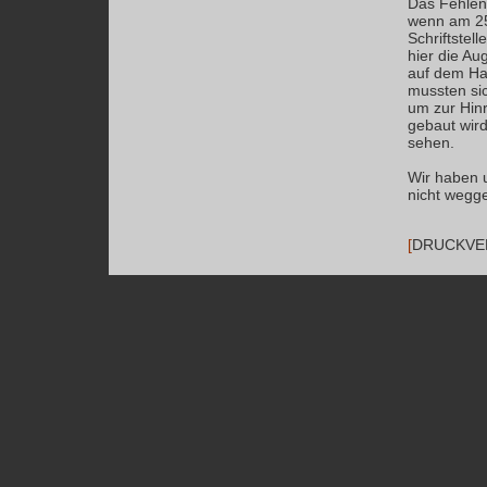
Das Fehlen
wenn am 25
Schriftstel
hier die Au
auf dem Hau
mussten sic
um zur Hin
gebaut wird
sehen.
Wir haben u
nicht wegg
[
DRUCKVE