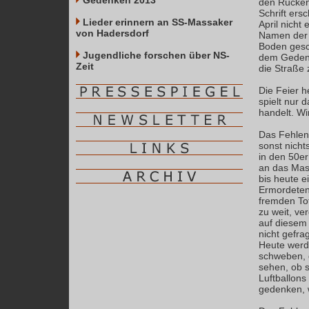
Gedenken 2013
den Rücken
Schrift ers
Lieder erinnern an SS-Massaker
April nicht
von Hadersdorf
Namen der 
Boden gesc
Jugendliche forschen über NS-
dem Gedenk
Zeit
die Straße
Die Feier h
spielt nur 
handelt. Wir
Das Fehlen
sonst nicht
in den 50er
an das Mas
bis heute 
Ermordeten 
fremden Tot
zu weit, ve
auf diesem 
nicht gefra
Heute werd
schweben, d
sehen, ob s
Luftballons
gedenken, 