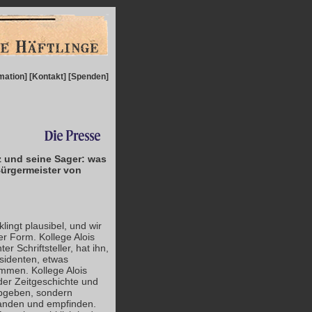
mation
] [
Kontakt
] [
Spenden
]
tz und seine Sager: was
Bürgermeister von
klingt plausibel, und wir
er Form. Kollege Alois
r Schriftsteller, hat ihn,
sidenten, etwas
mmen. Kollege Alois
 der Zeitgeschichte und
abgeben, sondern
fanden und empfinden.