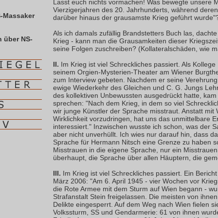
Lasst euch nichts vormachen! Was bewegte unsere M
Vierzigerjahren des 20. Jahrhunderts, während dere
S-Massaker
darüber hinaus der grausamste Krieg geführt wurde"
Als ich damals zufällig Brandstetters Buch las, dacht
 über NS-
Krieg - kann man die Grausamkeiten dieser Kriegszei
seine Folgen zuschreiben? (Kollateralschäden, wie 
II.
Im Krieg ist viel Schreckliches passiert. Als Kolleg
seinem Orgien-Mysterien-Theater am Wiener Burgthea
zum Interview gebeten. Nachdem er seine Verehrung 
ewige Wiederkehr des Gleichen und C. G. Jungs Leh
des kollektiven Unbewussten ausgedrückt hatte, kam e
sprechen: "Nach dem Krieg, in dem so viel Schrecklic
wir junge Künstler der Sprache misstraut. Anstatt mit 
Wirklichkeit vorzudringen, hat uns das unmittelbare E
interessiert." Inzwischen wusste ich schon, was der S
aber nicht unverhüllt. Ich wies nur darauf hin, dass d
Sprache für Hermann Nitsch eine Grenze zu haben sc
Misstrauen in die eigene Sprache, nur ein Misstrauen
überhaupt, die Sprache über allen Häuptern, die ge
III.
Im Krieg ist viel Schreckliches passiert. Ein Berich
März 2006: "Am 6. April 1945 - vier Wochen vor Krie
die Rote Armee mit dem Sturm auf Wien begann - wu
Strafanstalt Stein freigelassen. Die meisten von ihne
Delikte eingesperrt. Auf dem Weg nach Wien fielen si
Volkssturm, SS und Gendarmerie: 61 von ihnen wurd