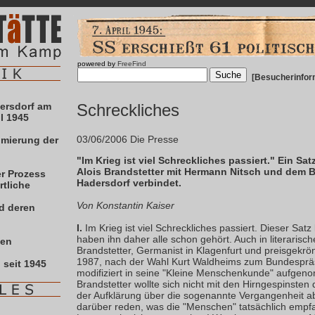
powered by
FreeFind
[
Besucherinfor
dersdorf am
Schreckliches
l 1945
03/06/2006 Die Presse
umierung der
"Im Krieg ist viel Schreckliches passiert." Ein Sa
Alois Brandstetter mit Hermann Nitsch und dem 
er Prozess
Hadersdorf verbindet.
rtliche
Von Konstantin Kaiser
d deren
I.
Im Krieg ist viel Schreckliches passiert. Dieser Satz 
haben ihn daher alle schon gehört. Auch in literarisch
ten
Brandstetter, Germanist in Klagenfurt und preisgekrönte
1987, nach der Wahl Kurt Waldheims zum Bundesprä
 seit 1945
modifiziert in seine "Kleine Menschenkunde" aufgeno
Brandstetter wollte sich nicht mit den Hirngespinsten
der Aufklärung über die sogenannte Vergangenheit 
darüber reden, was die "Menschen" tatsächlich emp