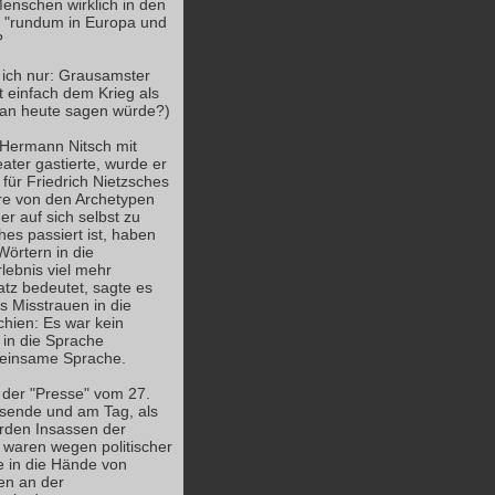
enschen wirklich in den
n "rundum in Europa und
?
e ich nur: Grausamster
t einfach dem Krieg als
man heute sagen würde?)
e Hermann Nitsch mit
ter gastierte, wurde er
für Friedrich Nietzsches
re von den Archetypen
r auf sich selbst zu
hes passiert ist, haben
Wörtern in die
rlebnis viel mehr
atz bedeutet, sagte es
as Misstrauen in die
hien: Es war kein
 in die Sprache
meinsame Sprache.
t der "Presse" vom 27.
gsende und am Tag, als
rden Insassen der
n waren wegen politischer
e in die Hände von
en an der