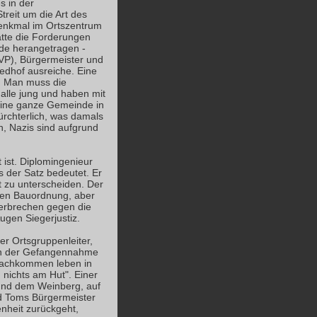
s in der
reit um die Art des
Denkmal im Ortszentrum
hatte die Forderungen
de herangetragen -
VP), Bürgermeister und
iedhof ausreiche. Eine
. Man muss die
alle jung und haben mit
 eine ganze Gemeinde in
fürchterlich, was damals
n, Nazis sind aufgrund
t ist. Diplomingenieur
 der Satz bedeutet. Er
 zu unterscheiden. Der
chen Bauordnung, aber
Verbrechen gegen die
Augen Siegerjustiz.
er Ortsgruppenleiter,
 an der Gefangennahme
 Nachkommen leben in
 nichts am Hut". Einer
 und dem Weinberg, auf
rnd Toms Bürgermeister
enheit zurückgeht,