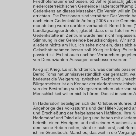
Friedhofsmauer erschossen. 61 Jahre [danach] gibt e
niederösterreichischen Gemeinde Hadersdorf/Kamp St
Gedenkens an dieses Massaker. Ein Verein will ein 
errichten. Die Positionen sind verhärtet: Der Verein 
nach einer Gedenkstätte Anfang 2005 an die Gemein
monatelang wurde darüber verhandelt. Bernd Toms (
Landtagsabgeordneter, ,glaubt, dass eine Tafel im Fr
Gedenkstätte im Zentrum würde hier nicht hinpassen
Stimmung in der Gemeinde berücksichtigen. Wir sind 
alledem nichts am Hut. Ich sehe nicht ein, dass sich
Geiselhaft nehmen lassen soll. Krieg ist Krieg. Es ist 
passiert ist. Es hat auch nachher Verbrechen gegebe
von Denunzianten-Aussagen erschossen worden.'"
Krieg ist Krieg. Es ist fürchterlich, was damals passier
Bernd Toms hat unmissverständlich klar gemacht, was
bedeutet die Weigerung, zwischen Recht und Unrecht
Bürgermeister ist ein Kenner der niederösterreichis
von der Bestrafung von Kriegsverbrechen oder von 
Menschlichkeit will er nichts hören. Das ist in seinen 
In Hadersdorf beteiligten sich der Ortsbauernführer, d
Angehörige des Volkssturms und der Hitler-Jugend
und Erschießung der freigelassenen Häftlinge. Ihre
Hadersdorf und "sind alle jung und haben mit alledem
betreibt einen Heurigen, und mit seinem Hausbesitz
dem seine Reben reifen, steht er nicht erst, seit Be
ist, im Grundbuch. Manches, das weit in die Vergang